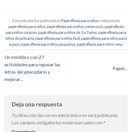
Esta entrada fue publicada en
Papiroflexia para niños
y etiquetada
papiroflexia para niños
,
papiroflexia para niños comecocos
,
papiroflexia
para niños corazon
,
papiroflexia para niños de 2 a 3 años
,
papiroflexia para
niños de primaria
,
papiroflexia para niños facil
,
papiroflexia para niños paso
a paso
,
papiroflexia para niños pequeños
,
papiroflexia para niños rana
.
Un minilibro con 27
actividades para repasar las
Papel…
letras del abecedario y
mejorar…
Deja una respuesta
Tu dirección de correo electrónico no será publicada.
Los campos obligatorios están marcados con
*
Comentario