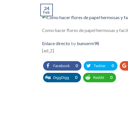
24
Feb
Como hacer flores de papel hermosas y facil
Enlace directo
by
bunserm98
[ad_2]
Facebook
0
Twitter
0
DiggDigg
0
Reddit
0