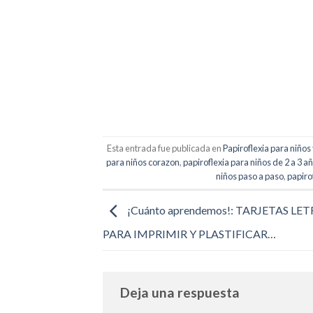
Esta entrada fue publicada en
Papiroflexia para niños
para niños corazon
,
papiroflexia para niños de 2 a 3 a
niños paso a paso
,
papiro
¡Cuánto aprendemos!: TARJETAS LE
PARA IMPRIMIR Y PLASTIFICAR…
Deja una respuesta