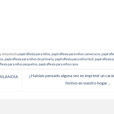
y etiquetada
papiroflexia para niños
,
papiroflexia para niños comecocos
,
papirofl
ños
,
papiroflexia para niños de primaria
,
papiroflexia para niños facil
,
papiroflexia 
flexia para niños pequeños
,
papiroflexia para niños rana
.
¿Habíais pensado alguna vez en imprimir un cará
TRILANDIA
festivo en vuestro hogar …