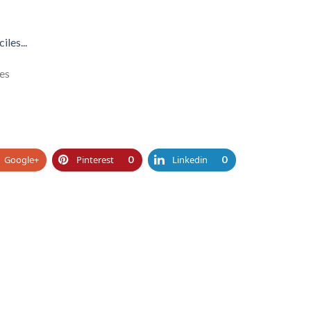
es
Google+
Pinterest
0
Linkedin
0