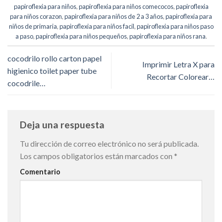
papiroflexia para niños
,
papiroflexia para niños comecocos
,
papiroflexia
para niños corazon
,
papiroflexia para niños de 2 a 3 años
,
papiroflexia para
niños de primaria
,
papiroflexia para niños facil
,
papiroflexia para niños paso
a paso
,
papiroflexia para niños pequeños
,
papiroflexia para niños rana
.
cocodrilo rollo carton papel
Imprimir Letra X para
higienico toilet paper tube
Recortar Colorear…
cocodrile…
Deja una respuesta
Tu dirección de correo electrónico no será publicada.
Los campos obligatorios están marcados con
*
Comentario