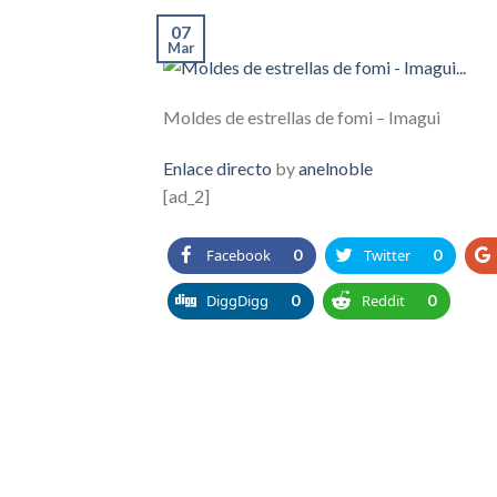
07
Mar
Moldes de estrellas de fomi – Imagui
Enlace directo
by
anelnoble
[ad_2]
Facebook
0
Twitter
0
DiggDigg
0
Reddit
0