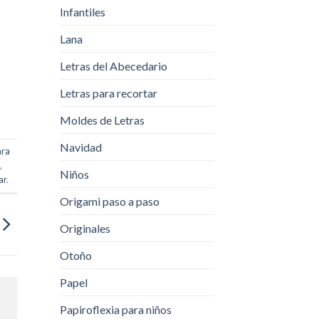
Infantiles
Lana
Letras del Abecedario
Letras para recortar
Moldes de Letras
Navidad
ara
s
,
Niños
ar
.
Origami paso a paso
Originales
Otoño
Papel
Papiroflexia para niños