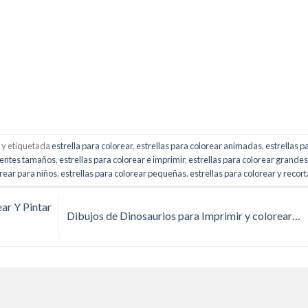
y etiquetada
estrella para colorear
,
estrellas para colorear animadas
,
estrellas p
erentes tamaños
,
estrellas para colorear e imprimir
,
estrellas para colorear grande
orear para niños
,
estrellas para colorear pequeñas
,
estrellas para colorear y recort
ar Y Pintar
Dibujos de Dinosaurios para Imprimir y colorear…