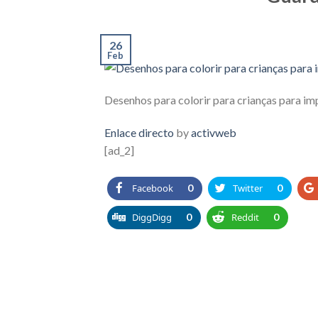
26
Feb
Desenhos para colorir para crianças para im
Enlace directo
by
activweb
[ad_2]
Facebook
0
Twitter
0
DiggDigg
0
Reddit
0