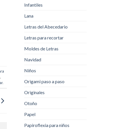
Infantiles
Lana
Letras del Abecedario
Letras para recortar
Moldes de Letras
Navidad
Niños
ara
s
,
Origami paso a paso
ar
.
Originales
Otoño
Papel
Papiroflexia para niños