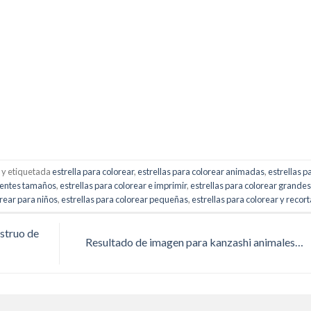
y etiquetada
estrella para colorear
,
estrellas para colorear animadas
,
estrellas p
erentes tamaños
,
estrellas para colorear e imprimir
,
estrellas para colorear grande
orear para niños
,
estrellas para colorear pequeñas
,
estrellas para colorear y recort
struo de
Resultado de imagen para kanzashi animales…