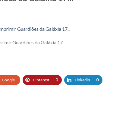
primir Guardiões da Galáxia 17
Google+
Pinterest
0
Linkedin
0