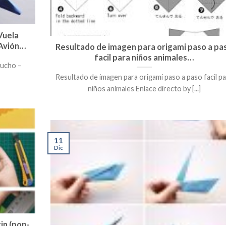
Vuela
 Avión…
Resultado de imagen para origami paso a pa
facil para niños animales…
Mucho –
Resultado de imagen para origami paso a paso facil p
niños animales Enlace directo by [...]
11
Dic
in (pop-