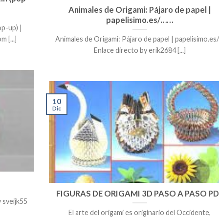
Animales de Origami: Pájaro de papel |
papelisimo.es/……
p-up) |
 [...]
Animales de Origami: Pájaro de papel | papelisimo.es
Enlace directo by erik2684 [...]
10
Dic
FIGURAS DE ORIGAMI 3D PASO A PASO PD
 sveijk55
El arte del origami es originario del Occidente,