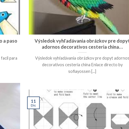
o a paso
Výsledok vyhľadávania obrázkov pre dopy
adornos decorativos cesteria china…
facil para
Výsledok vyhľadávania obrázkov pre dopyt adorno
decorativos cesteria china Enlace directo by
sofiayossen [...]
11
Dic