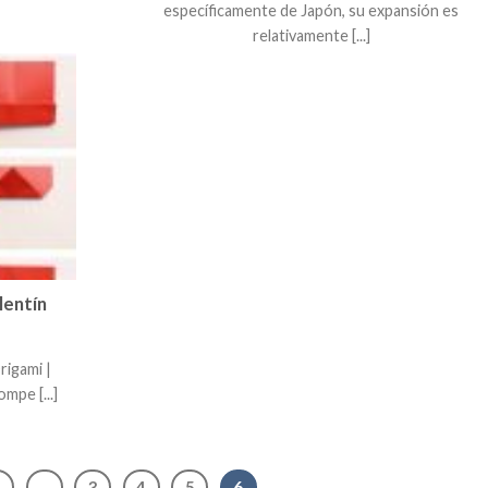
específicamente de Japón, su expansión es
relativamente [...]
lentín
rigami |
mpe [...]
1
…
3
4
5
6