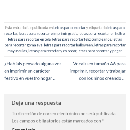
Esta entrada fue publicada en
Letras para recortar
y etiquetada
letras para
recortar
,
letras para recortar e imprimir gratis
,
letras para recortar en fieltro
,
letras para recortar en tela
,
letras para recortar feliz cumpleaños
,
letras
para recortar goma eva
,
letras para recortar halloween
,
letras para recortar
mayusculas
,
letras para recortar y colorear
,
letras para recortar y pegar
.
¿Habíais pensado alguna vez
Vocal u en tamaño A6 para
en imprimir un carácter
imprimir, recortar y trabajar
festivo en vuestro hogar …
con los niños creando …
Deja una respuesta
Tu dirección de correo electrónico no será publicada.
Los campos obligatorios están marcados con
*
Comentario