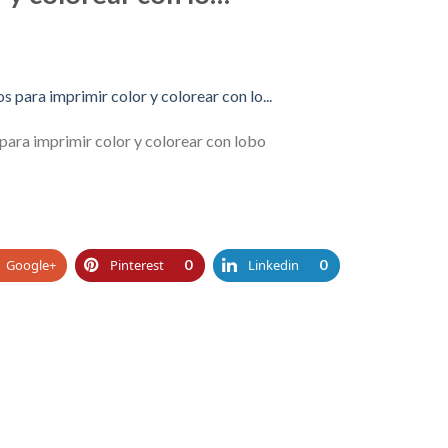
ara imprimir color y colorear con lobo
Google+
Pinterest
0
Linkedin
0