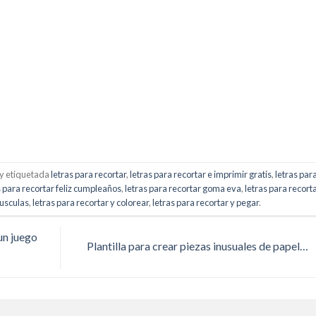
y etiquetada
letras para recortar
,
letras para recortar e imprimir gratis
,
letras par
s para recortar feliz cumpleaños
,
letras para recortar goma eva
,
letras para recort
yusculas
,
letras para recortar y colorear
,
letras para recortar y pegar
.
un juego
Plantilla para crear piezas inusuales de papel…