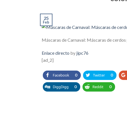
25
Feb
Máscaras de Carnaval: Máscaras de cerdos p
Enlace directo
by
jipc76
[ad_2]
Facebook
0
Twitter
0
DiggDigg
0
Reddit
0