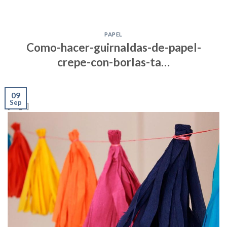
PAPEL
Como-hacer-guirnaldas-de-papel-
crepe-con-borlas-ta…
09
Sep
[ad_1]